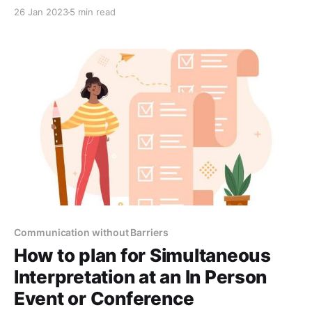
pubblico di un evento non parlano la stessa lingua.
26 Jan 2023
5 min read
Normalmente è richiesto un sistema di
interpretazione simultanea quando l'oratore e il
pubblico di un evento non parlano la stessa lingua. La
nostra piattaforma di
Communication without Barriers
How to plan for Simultaneous
Interpretation at an In Person
Event or Conference