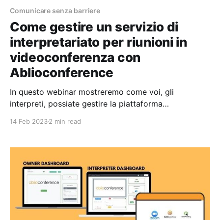
Comunicare senza barriere
Come gestire un servizio di
interpretariato per riunioni in
videoconferenza con
Ablioconference
In questo webinar mostreremo come voi, gli
interpreti, possiate gestire la piattaforma
Ablioconference per servire i vostri clienti diretti
14 Feb 2023
2 min read
quando questi vi chiedono un servizio di
interpretariato per le loro riunioni in videoconferenza.
https://youtu.be/FZkXEemHBSU I vostri clienti si
occupano di organizzare la videoconferenza
utilizzando la piattaforma di