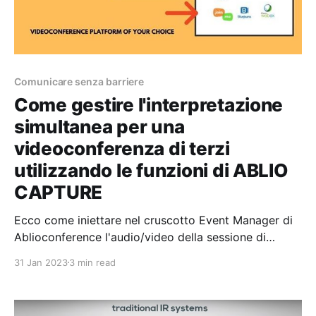
Comunicare senza barriere
Come gestire l'interpretazione
simultanea per una
videoconferenza di terzi
utilizzando le funzioni di ABLIO
CAPTURE
Ecco come iniettare nel cruscotto Event Manager di
Ablioconference l'audio/video della sessione di
videoconferenza che deve essere tradotta dagli
31 Jan 2023
3 min read
interpreti, utilizzando un unico computer che gestisce
contemporaneamente la videoconferenza e il
cruscotto Event Manager di Ablioconference. Ablio