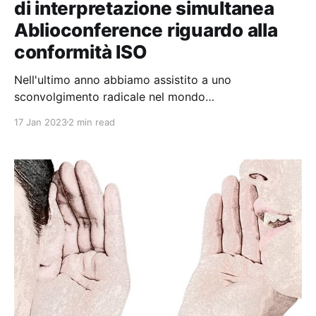
di interpretazione simultanea
Ablioconference riguardo alla
conformità ISO
Nell'ultimo anno abbiamo assistito a uno
sconvolgimento radicale nel mondo
dell'interpretazione di conferenza, che era
17 Jan 2023
2 min read
tradizionalmente praticata in loco, con determinate
attrezzature, determinati standard e operazioni ben
note e collaudate. Improvvisamente, l'interpretariato
a distanza, già presente in modalità consecutiva via
telefono, è diventato l&