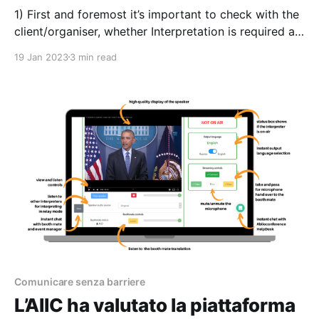
1) First and foremost it’s important to check with the
client/organiser, whether Interpretation is required at
the event, Don’t regard it as a ‘nice-to-have’ or make
19 Jan 2023
3 min read
it a last minute addition. Why? Because it’s inclusion
will impact upon all other aspects of the Event
Comunicare senza barriere
L’AIIC ha valutato la piattaforma