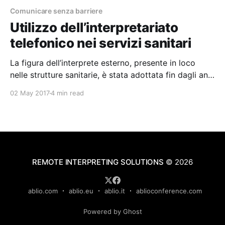
Comunicare senza barriere
Utilizzo dell’interpretariato
telefonico nei servizi sanitari
La figura dell’interprete esterno, presente in loco
nelle strutture sanitarie, è stata adottata fin dagli anni
ottanta in paesi come gli Stati Uniti e l’Australia, a
02 May 2017
4 min read
seguito di specifiche leggi nazionali a tutela delle
minoranze linguistiche e dei diritti di accesso ai
servizi pubblici e sanitari nazionali. Pur
REMOTE INTERPRETING SOLUTIONS
© 2026
ablio.com
ablio.eu
ablio.it
ablioconference.com
Powered by Ghost