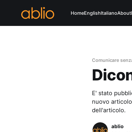
Home
English
Italiano
About
Comunicare senza
Dicon
E' stato pubbl
nuovo articolo
dell'articolo.
ablio