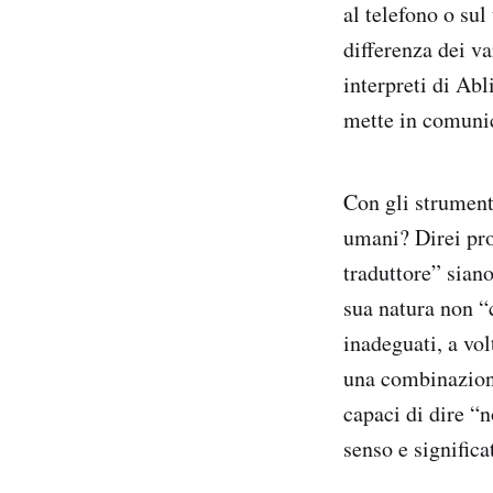
al telefono o su
differenza dei v
interpreti di Abl
mette in comunic
Con gli strument
umani? Direi pro
traduttore” siano
sua natura non “c
inadeguati, a vol
una combinazion
capaci di dire “
senso e signific