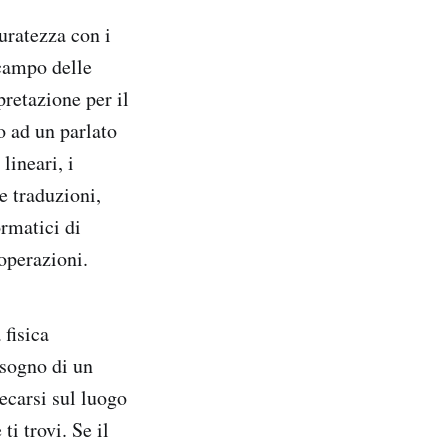
uratezza con i
 campo delle
pretazione per il
 ad un parlato
lineari, i
e traduzioni,
rmatici di
operazioni.
 fisica
bisogno di un
recarsi sul luogo
i trovi. Se il