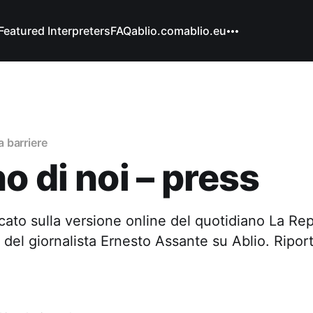
Featured Interpreters
FAQ
ablio.com
ablio.eu
 barriere
o di noi – press
icato sulla versione online del quotidiano La Re
 del giornalista Ernesto Assante su Ablio. Riport