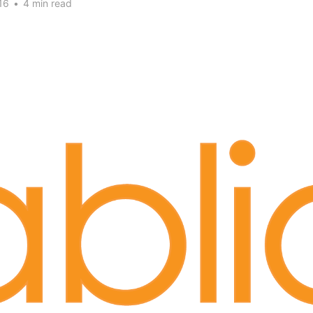
16
•
4 min read